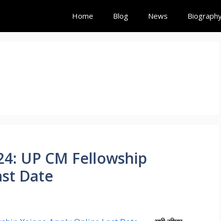
Home
Blog
News
Biograph
2024: UP CM Fellowship
ast Date